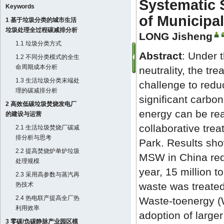
Systematic 
Keywords
of Municipa
1 基于垃圾分类的城市生活
垃圾处理全过程碳减排分析
LONG Jisheng
1.1 垃圾分类方式
Abstract
: Under 
1.2 不同分类模式的全生
命周期成本分析
neutrality, the t
1.3 生活垃圾分类末端处
challenge to redu
理的碳减排分析
significant carbo
2 高效低碳垃圾焚烧发电厂
energy can be rea
的建设与运营
collaborative trea
2.1 生活垃圾焚烧厂碳减
排分析与思考
Park. Results show
2.2 提高焚烧炉单炉垃圾
MSW in China red
处理规模
year, 15 million t
2.3 采用高参数与蒸汽再
waste was treated
热技术
2.4 热电联产提高全厂热
Waste-toenergy (Wt
利用效率
adoption of large
3 零碳/负碳静脉产业园区模