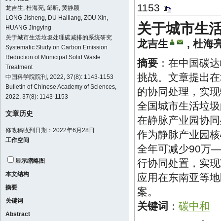
1153
龙吉生, 杜海亮, 邹昕, 黄静颖
LONG Jisheng, DU Hailiang, ZOU Xin,
关于城市生
HUANG Jingying
关于城市生活垃圾处理碳减排的系统研究
龙吉生
,
杜海
Systematic Study on Carbon Emission
Reduction of Municipal Solid Waste
摘要
：在中国碳达
Treatment
挑战。文章提出在
中国科学院院刊, 2022, 37(8): 1143-1153
Bulletin of Chinese Academy of Sciences,
的协同处理，实现
2022, 37(8): 1143-1153
全国城市生活垃圾
文章历史
在静脉产业园协同处
修改稿收到日期：2022年6月28日
作为静脉产业园核
工作空间
全年可减少90万—
行协同处置，实现
显示缩略图
本文结构
应用在东南亚等地
摘要
案。
关键词
关键词
：
碳中和
Abstract