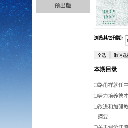
预出版
浏览其它刊期:
本期目录
路甬祥就任
努力培养德
改进和加强教
摘要
关于澜沧江