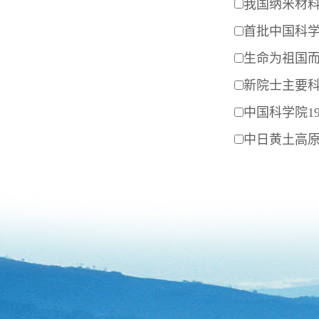
我国纳米材
首批中国科
生命为祖国而
新院士主要科
中国科学院19
中日黄土高