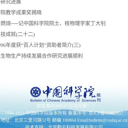
料研究进展
学院教学成果奖揭晓
燃烧──记中国科学院院士、核物理学家丁大钊
技成就(二十二)
96年度获“百人计划”资助者简介(三)
原生物生产持续发展合作研究进展顺利
您是第69388161位访问者！
1996-2021 中国科学院版本所有 备案序号: 京ICP备05002857
地址：北京三里河路52号 邮编 100864 Email:bulletin@cashq.ac.cn
技术支持：北京勤云科技发展有限公司