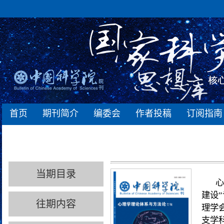
首页
期刊简介
编委会
作者投稿
订阅指南
当期目录
心
建设
往期内容
理学
支学