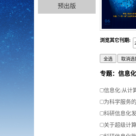
预出版
浏览其它刊期:
专题：信息
信息化:从计
为科学服务
科研信息化
关于超级计