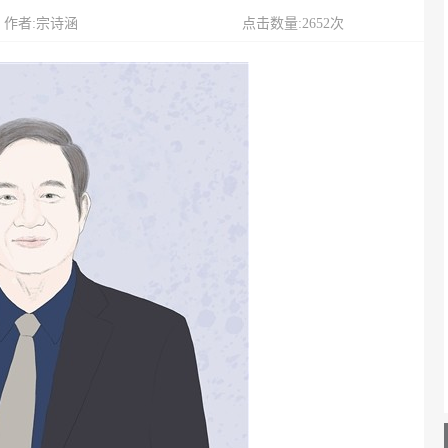
作者:宗诗涵
点击数量:2652次