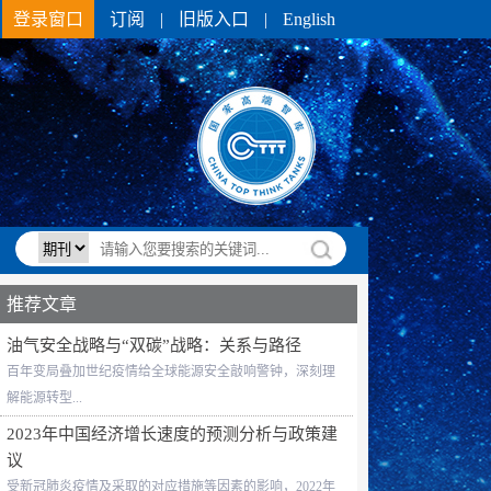
登录窗口
订阅
|
旧版入口
|
English
推荐文章
油气安全战略与“双碳”战略：关系与路径
百年变局叠加世纪疫情给全球能源安全敲响警钟，深刻理
解能源转型...
2023年中国经济增长速度的预测分析与政策建
议
受新冠肺炎疫情及采取的对应措施等因素的影响，2022年